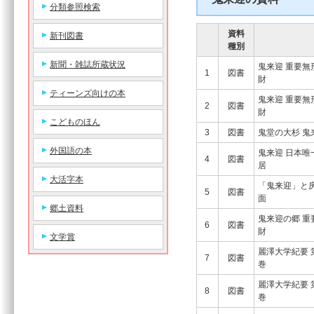
分類参照検索
資料
新刊図書
種別
新聞・雑誌所蔵状況
鬼来迎 重要無
1
図書
ティーンズ向けの本
鬼来迎 重要無
2
図書
こどものほん
3
図書
鬼堂の
外国語の本
鬼来迎 日本唯
4
図書
大活字本
「鬼来迎」と
5
図書
郷土資料
鬼来迎の郷 重
6
図書
文学賞
麗澤大学紀要 
7
図書
麗澤大学紀要 
8
図書