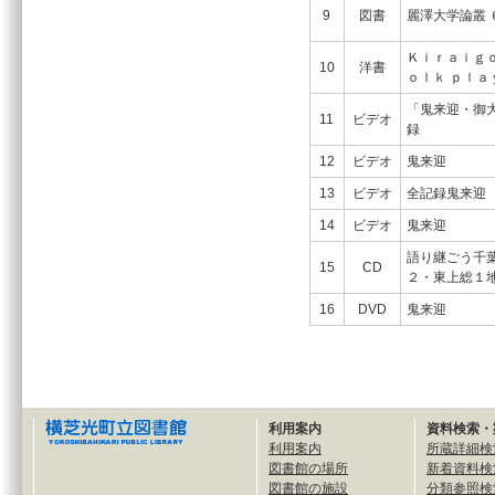
9
図書
麗澤大
Ｋｉｒａｉｇ
10
洋書
ｏｌｋ ｐｌａｙ
「鬼来迎・御
11
ビデオ
12
ビデオ
鬼来
13
ビデオ
全記録鬼来迎
14
ビデオ
鬼
語り継ごう千
15
CD
２・東上
16
DVD
鬼
利用案内
資料検索・
利用案内
所蔵詳細検
図書館の場所
新着資料検
図書館の施設
分類参照検