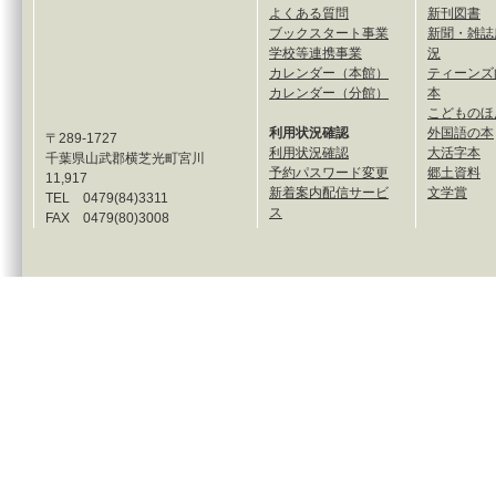
よくある質問
新刊図書
ブックスタート事業
新聞・雑誌
学校等連携事業
況
カレンダー（本館）
ティーンズ
カレンダー（分館）
本
こどものほ
利用状況確認
外国語の本
〒289-1727
利用状況確認
大活字本
千葉県山武郡横芝光町宮川
予約パスワード変更
郷土資料
11,917
新着案内配信サービ
文学賞
TEL 0479(84)3311
ス
FAX 0479(80)3008