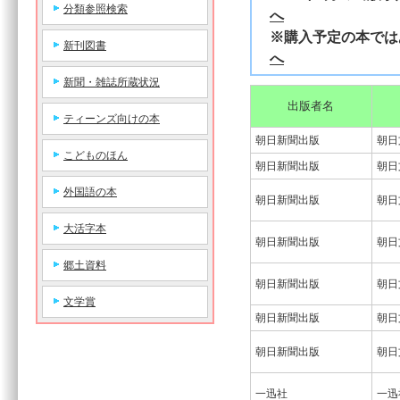
分類参照検索
へ
※購入予定の本
新刊図書
へ
新聞・雑誌所蔵状況
出版者名
ティーンズ向けの本
朝日新聞出版
朝日
こどものほん
朝日新聞出版
朝日
外国語の本
朝日新聞出版
朝日
大活字本
朝日新聞出版
朝日
郷土資料
朝日新聞出版
朝日
文学賞
朝日新聞出版
朝日
朝日新聞出版
朝日
一迅社
一迅