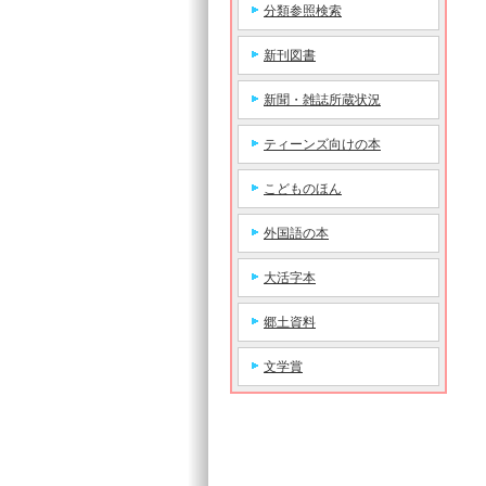
分類参照検索
新刊図書
新聞・雑誌所蔵状況
ティーンズ向けの本
こどものほん
外国語の本
大活字本
郷土資料
文学賞