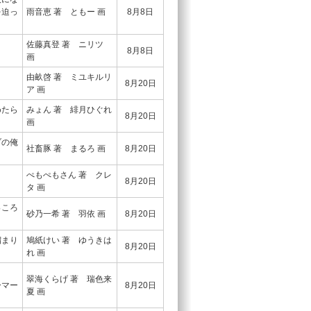
を迫っ
雨音恵 著 ともー 画
8月8日
佐藤真登 著 ニリツ
２
8月8日
画
由畝啓 著 ミユキルリ
６
8月20日
ア 画
めたら
みょん 著 緋月ひぐれ
8月20日
画
ブの俺
社畜豚 著 まるろ 画
8月20日
ぺもぺもさん 著 クレ
１
8月20日
タ 画
っころ
砂乃一希 著 羽依 画
8月20日
溜まり
鳩紙けい 著 ゆうきは
8月20日
れ 画
誤）
翠海くらげ 著 瑞色来
ーマー
8月20日
夏 画