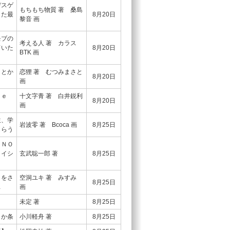
デスゲ
もちもち物質 著 桑島
りた最
8月20日
黎音 画
モブの
考える人 著 カラス
ていた
8月20日
BTK 画
】とか
恋狸 著 むつみまさと
8月20日
画
ｖｅ
十文字青 著 白井鋭利
8月20日
画
生、学
岩波零 著 Bcoca 画
8月25日
もらう
 ＮＯ
ライシ
玄武聡一郎 著
8月25日
』をさ
空洞ユキ 著 みすみ
8月25日
…
画
未定 著
8月25日
８か条
小川軽舟 著
8月25日