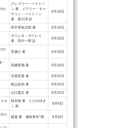
グレゴリー・ベイトソ
のの
ン 著 メアリー・キャ
8月18日
サリン・ベイトソン
著 星川淳 訳
田中美知太郎 著
8月18日
ガリレオ・ガリレイ
8月18日
著 田中一郎 訳
つの
芝健介 著
8月18日
学・
高橋哲哉 著
8月18日
河原匡喜 著
8月25日
桧山良招 著
8月25日
山口盈文 著
8月25日
りスカ
桜木桜 著 ただのゆき
8月8日
こ 画
ゲみた
鏡遊 著 瀬奈茅冬*画
8月8日
人にな