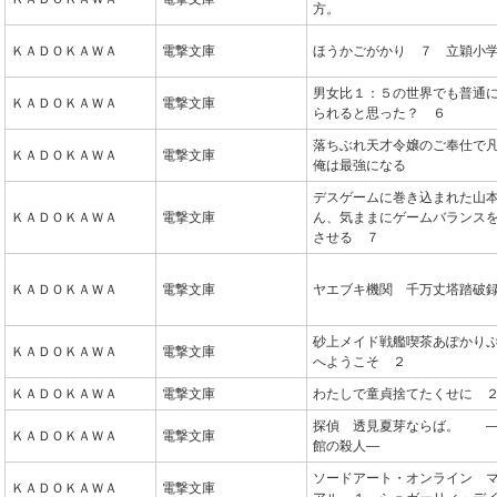
方。
ＫＡＤＯＫＡＷＡ
電撃文庫
ほうかごがかり ７ 立穎小
男女比１：５の世界でも普通
ＫＡＤＯＫＡＷＡ
電撃文庫
られると思った？ ６
落ちぶれ天才令嬢のご奉仕で
ＫＡＤＯＫＡＷＡ
電撃文庫
俺は最強になる
デスゲームに巻き込まれた山
ＫＡＤＯＫＡＷＡ
電撃文庫
ん、気ままにゲームバランス
させる ７
ＫＡＤＯＫＡＷＡ
電撃文庫
ヤエブキ機関 千万丈塔踏破
砂上メイド戦艦喫茶あぽかり
ＫＡＤＯＫＡＷＡ
電撃文庫
へようこそ ２
ＫＡＤＯＫＡＷＡ
電撃文庫
わたしで童貞捨てたくせに 
探偵 透見夏芽ならば。 
ＫＡＤＯＫＡＷＡ
電撃文庫
館の殺人―
ソードアート・オンライン 
ＫＡＤＯＫＡＷＡ
電撃文庫