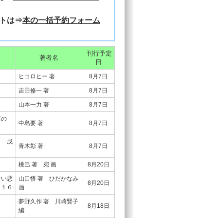
トは⇒
本の一括予約フォーム
刊行予定
著者名
日
ヒコロヒー 著
8月7日
］
吉田修一 著
8月7日
山本一力 著
8月7日
屋の
中島要 著
8月7日
争 戊
青木彰 著
8月7日
桃巴 著 宛 画
8月20日
ない悪
山口悟 著 ひだかなみ
8月20日
 １６
画
夢野久作 著 川崎賢子
8月18日
編