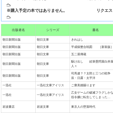
へ
※購入予定の本ではありません。 リクエス
へ
出版者名
シリーズ
書名
朝日新聞出版
朝日文庫
きれはし
朝日新聞出版
朝日文庫
平成猿蟹合戦図 ［新装版
朝日新聞出版
朝日文庫
五二屋傳蔵
駆け出し 続筆墨問屋白井
朝日新聞出版
朝日文庫
人々
司馬遼？？太郎と三つの戦
朝日新聞出版
朝日文庫
辰・日露・太平洋
一迅社
一迅社文庫アイリス
ご褒美婚賜ります
乙女ゲームの破滅フラグしか
一迅社
一迅社文庫アイリス
役令嬢に転生してしまった…
岩波書店
岩波文庫
東京人の堕落時代