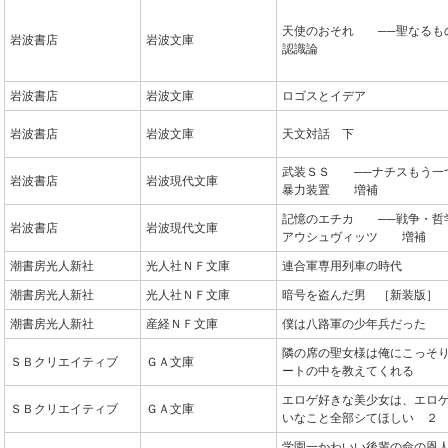
天使のおそれ ──聖なるも
岩波書店
岩波文庫
認識論
岩波書店
岩波文庫
ロゴスとイデア
岩波書店
岩波文庫
天文対話 下
武装ＳＳ ──ナチスもう一
岩波書店
岩波現代文庫
暴力装置 増補
記憶のエチカ ──戦争・哲
岩波書店
岩波現代文庫
アウシュヴィッツ 増補
潮書房光人新社
光人社ＮＦ文庫
連合軍専用列車の時代
潮書房光人新社
光人社ＮＦ文庫
暗号を盗んだ男 ［新装版］
潮書房光人新社
産経ＮＦ文庫
僕は八路軍の少年兵だった
隣の席の聖女様は俺にこっそ
ＳＢクリエイティブ
ＧＡ文庫
ートの中を教えてくれる
エロゲ好きな美少女は、エロ
ＳＢクリエイティブ
ＧＡ文庫
いなこと全部シてほしい ２
学園一かわいい後輩の命の恩