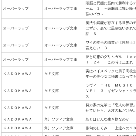
頭脳と異能に筋肉で勝利する
オーバーラップ
オーバーラップ文庫
ーム ３ ～頭脳戦に舞い降
強のバカ～
魔法や異能が存在する世界の
オーバーラップ
オーバーラップ文庫
はずが、裏では黒幕扱いされ
話 ３
ワイの本当の職業が【性騎士
オーバーラップ
オーバーラップ文庫
言えない ３
灰と幻想のグリムガル ｌｅ
オーバーラップ
オーバーラップ文庫
ｌ．２４ この時よ止まれ
実はハイスペックな男子高校
ＫＡＤＯＫＡＷＡ
ＭＦ文庫Ｊ
年一の美少女に秘書になって
ラヴィ ＴＨＥ ＭＵＳＩＣ
ＫＡＤＯＫＡＷＡ
ＭＦ文庫Ｊ
ＶＥＬ ３ ギゼンシャ・ク
ス
努力家の先輩に『恋人の練習
ＫＡＤＯＫＡＷＡ
ＭＦ文庫Ｊ
せていたら、天才の私だけが
ＫＡＤＯＫＡＷＡ
角川ソフィア文庫
鳥とはどんな生き物なのか
ＫＡＤＯＫＡＷＡ
角川ソフィア文庫
俳句のしくみ 上達への１