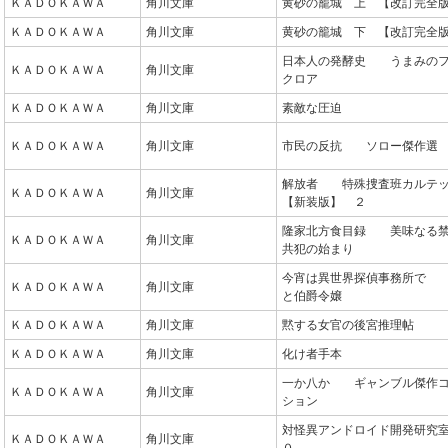
ＫＡＤＯＫＡＷＡ
角川文庫
黄砂の籠城 上 【改訂完全
ＫＡＤＯＫＡＷＡ
角川文庫
黄砂の籠城 下 【改訂完全
日本人の発酵史 うまみの
ＫＡＤＯＫＡＷＡ
角川文庫
クロア
ＫＡＤＯＫＡＷＡ
角川文庫
素敵な圧迫
ＫＡＤＯＫＡＷＡ
角川文庫
市民の反抗 ソロー傑作選
解放者 特殊捜査班カルテ
ＫＡＤＯＫＡＷＡ
角川文庫
【新装版】 ２
隆家北方食目録 美味なる
ＫＡＤＯＫＡＷＡ
角川文庫
共犯の始まり
今宵は異世界探偵事務所で
ＫＡＤＯＫＡＷＡ
角川文庫
と伯爵令嬢
ＫＡＤＯＫＡＷＡ
角川文庫
黙する女官の後宮推理帖
ＫＡＤＯＫＡＷＡ
角川文庫
化け者手本
一か八か ギャンブル傑作
ＫＡＤＯＫＡＷＡ
角川文庫
ション
対怪異アンドロイド開発研究
ＫＡＤＯＫＡＷＡ
角川文庫