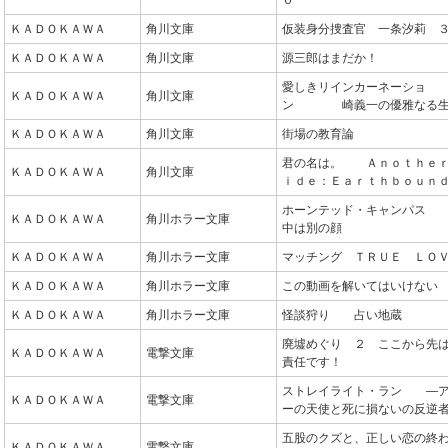
０
ＫＡＤＯＫＡＷＡ
角川文庫
仮装身分捜査官 一条汐莉 
ＫＡＤＯＫＡＷＡ
角川文庫
源三郎はまだか！
愛しきリインカーネーショ
ＫＡＤＯＫＡＷＡ
角川文庫
ン 崎義一の優雅なる生
ＫＡＤＯＫＡＷＡ
角川文庫
街場の教育論
君の名は。 Ａｎｏｔｈｅ
ＫＡＤＯＫＡＷＡ
角川文庫
ｉｄｅ：Ｅａｒｔｈｂｏｕｎ
ホーンテッド・キャンパス
ＫＡＤＯＫＡＷＡ
角川ホラー文庫
中は別の顔
ＫＡＤＯＫＡＷＡ
角川ホラー文庫
マッチング ＴＲＵＥ ＬＯ
ＫＡＤＯＫＡＷＡ
角川ホラー文庫
この動画を解いてはいけない
ＫＡＤＯＫＡＷＡ
角川ホラー文庫
怪談狩り 占い地蔵
廃墟めぐり ２ ここから先
ＫＡＤＯＫＡＷＡ
電撃文庫
責任です！
ストレイライト・ラン ―
ＫＡＤＯＫＡＷＡ
電撃文庫
ーの天使と死に損ないの反逆
五股のクズと、正しい恋の終
ＫＡＤＯＫＡＷＡ
電撃文庫