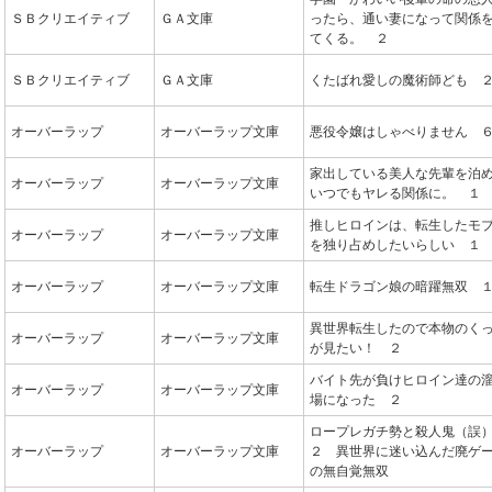
ＳＢクリエイティブ
ＧＡ文庫
ったら、通い妻になって関係
てくる。 ２
ＳＢクリエイティブ
ＧＡ文庫
くたばれ愛しの魔術師ども 
オーバーラップ
オーバーラップ文庫
悪役令嬢はしゃべりません 
家出している美人な先輩を泊
オーバーラップ
オーバーラップ文庫
いつでもヤレる関係に。 １
推しヒロインは、転生したモ
オーバーラップ
オーバーラップ文庫
を独り占めしたいらしい １
オーバーラップ
オーバーラップ文庫
転生ドラゴン娘の暗躍無双 
異世界転生したので本物のく
オーバーラップ
オーバーラップ文庫
が見たい！ ２
バイト先が負けヒロイン達の
オーバーラップ
オーバーラップ文庫
場になった ２
ロープレガチ勢と殺人鬼（
オーバーラップ
オーバーラップ文庫
２ 異世界に迷い込んだ廃ゲ
の無自覚無双