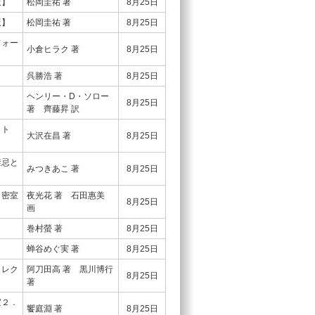
版】
松岡圭祐 著
8月25日
版】
松岡圭祐 著
8月25日
フォー
小倉ヒラク 著
8月25日
呉勝浩 著
8月25日
ヘンリー・D・ソロー
8月25日
著 齊藤昇 訳
ット
大沢在昌 著
8月25日
禁忌と
みつきあこ 著
8月25日
 密室
夜光花 著 石田惠美
8月25日
画
巻村螢 著
8月25日
蝉谷めぐ実 著
8月25日
コレク
阿刀田高 著 黒川博行
8月25日
著
室２．
饗庭淵 著
8月25日