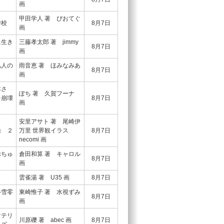
画
甲田学人 著 ぴおてぐ
学校
8月7日
画
に生き
三藤孝太郎 著 jimmy
8月7日
画
凡人の
雨音恵 著 ほみなみあ
8月7日
画
本さ
ぽち 著 久賀フーナ
を崩壊
8月7日
画
安里アサト 著 尾崎伊
録 ２
万里 世界観イラス
8月7日
necomi 画
ぷちゅ
倉田和算 著 キャロル
8月7日
画
２
雲雀湯 著 U35 画
8月7日
―雪零
東崎惟子 著 水視ずみ
8月7日
画
マテリ
川原礫 著 abec 画
8月7日