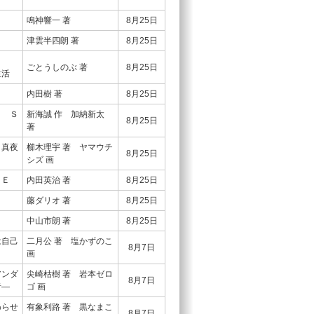
３
鳴神響一 著
8月25日
津雲半四朗 著
8月25日
ごとうしのぶ 著
8月25日
活
内田樹 著
8月25日
ｒ Ｓ
新海誠 作 加納新太
8月25日
ｄ
著
 真夜
櫛木理宇 著 ヤマウチ
8月25日
シズ 画
ＶＥ
内田英治 著
8月25日
藤ダリオ 著
8月25日
中山市朗 著
8月25日
は自己
二月公 著 塩かずのこ
8月7日
画
アンダ
尖崎枯樹 著 岩本ゼロ
8月7日
者―
ゴ 画
わらせ
有象利路 著 黒なまこ
8月7日