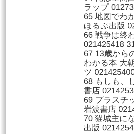
ラップ 012737
65 地図で
ほるぷ出版 0214
66 戦争は終
021425418 31
67 13歳
わかる本 大
ツ 021425400
68 もしも
書店 02142539
69 プラス
岩波書店 02142
70 猫城主
出版 02142543