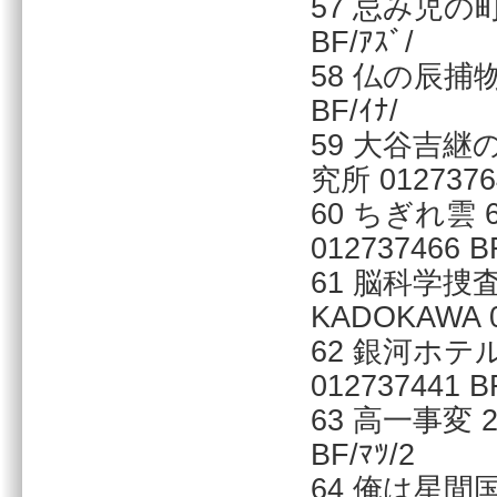
57 忌み児の町
BF/ｱｽﾞ/
58 仏の辰捕物帳
BF/ｲﾅ/
59 大谷吉継
究所 01273764
60 ちぎれ雲
012737466 BF
61 脳科学捜査
KADOKAWA 0
62 銀河ホテ
012737441 BF
63 高一事変 2
BF/ﾏﾂ/2
64 俺は星間