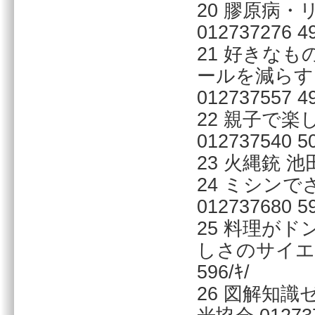
20 膠原病
012737276 49
21 好きな
ールを減らすス
012737557 49
22 親子で
012737540 50
23 火縄銃 池田
24 ミシン
012737680 59
25 料理が
しさのサイエン
596/ｷ/
26 図解知