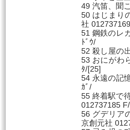
49 汽笛、聞こ
50 はじま
社 012737169
51 鋼鉄のレガ
ﾄﾞｳ/
52 殺し屋の出
53 おにがわら
ﾀ/[25]
54 永遠の記憶
ｶﾞ/
55 終着駅で
012737185 F/
56 グデリ
京創元社 01273