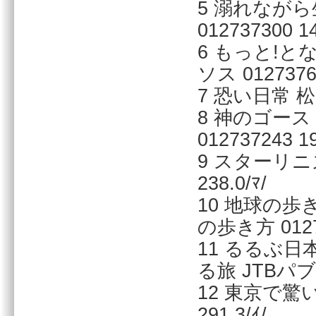
5 溺れなが
012737300 14
6 もっと!
ソス 01273765
7 恐い日常 松
8 神のゴー
012737243 19
9 スターリニズ
238.0/ﾏ/
10 地球の歩
の歩き方 01273
11 るるぶ
る旅 JTBパブリ
12 東京で驚い
291.3/ｲ/