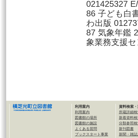
021425327 E/
86 子ども白
わ出版 0127373
87 気象年鑑
象業務支援センター
利用案内
資料検索・
利用案内
所蔵詳細検
図書館の場所
新着資料検
図書館の施設
分類参照検
よくある質問
新刊図書
ブックスタート事業
新聞・雑誌