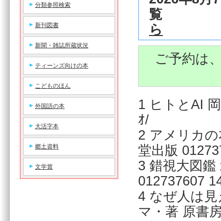
分類参照検索
覧 
新刊図書
ら
新聞・雑誌所蔵状況
ご予約は
ティーンズ向けの本
こどものほん
1 ヒトとAI 岡
外国語の本
ｵ/
大活字本
2 アメリカ
堂出版 0127372
郷土資料
3 錯視大図
文学賞
012737607 14
4 なぜ人は
マ・著 原書房 01