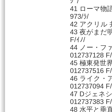
ｼﾞ/
41 ローマ物語
973/ﾗ/
42 アクリル 井
43 夜がまだ明
F/ｲﾉ/
44 ノー・フ
012737128 F/
45 極東発世
012737516 F/
46 ライク
012737094 F/
47 Dジェネシ
012737383 F/
48 水平と垂直 