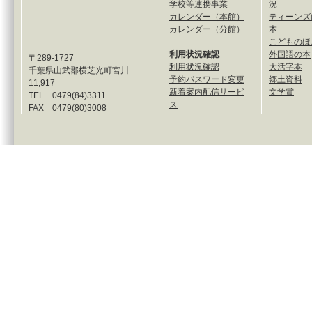
学校等連携事業
況
カレンダー（本館）
ティーンズ
カレンダー（分館）
本
こどものほ
利用状況確認
外国語の本
〒289-1727
利用状況確認
大活字本
千葉県山武郡横芝光町宮川
予約パスワード変更
郷土資料
11,917
新着案内配信サービ
文学賞
TEL 0479(84)3311
ス
FAX 0479(80)3008