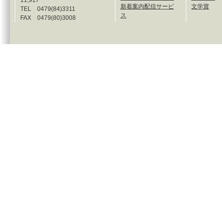
11,917
新着案内配信サービ
文学賞
TEL 0479(84)3311
ス
FAX 0479(80)3008