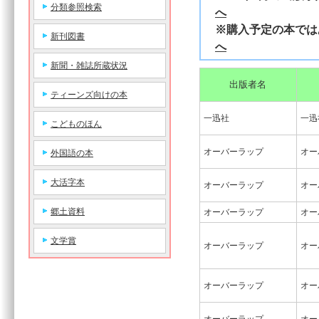
分類参照検索
へ
※購入予定の本
新刊図書
へ
新聞・雑誌所蔵状況
出版者名
ティーンズ向けの本
一迅社
一迅
こどものほん
オーバーラップ
オー
外国語の本
大活字本
オーバーラップ
オー
郷土資料
オーバーラップ
オー
文学賞
オーバーラップ
オー
オーバーラップ
オー