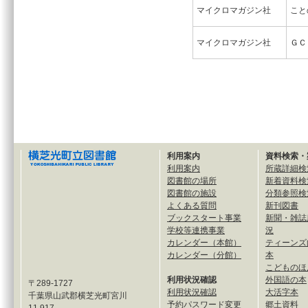
マイクロマガジン社
こと
マイクロマガジン社
ＧＣ
利用案内
資料検索・
利用案内
所蔵詳細検
図書館の場所
新着資料検
図書館の施設
分類参照検
よくある質問
新刊図書
ブックスタート事業
新聞・雑誌
学校等連携事業
況
カレンダー（本館）
ティーンズ
カレンダー（分館）
本
こどものほ
利用状況確認
外国語の本
〒289-1727
利用状況確認
大活字本
千葉県山武郡横芝光町宮川
予約パスワード変更
郷土資料