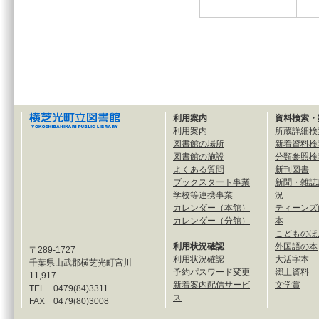
利用案内
資料検索・
利用案内
所蔵詳細検
図書館の場所
新着資料検
図書館の施設
分類参照検
よくある質問
新刊図書
ブックスタート事業
新聞・雑誌
学校等連携事業
況
カレンダー（本館）
ティーンズ
カレンダー（分館）
本
こどものほ
利用状況確認
外国語の本
〒289-1727
利用状況確認
大活字本
千葉県山武郡横芝光町宮川
予約パスワード変更
郷土資料
11,917
新着案内配信サービ
文学賞
TEL 0479(84)3311
ス
FAX 0479(80)3008