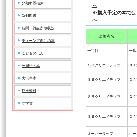
分類参照検索
へ
※購入予定の本
新刊図書
へ
新聞・雑誌所蔵状況
出版者名
ティーンズ向けの本
一迅社
一迅
こどものほん
ＳＢクリエイティブ
ＧＡ
外国語の本
大活字本
ＳＢクリエイティブ
ＧＡ
郷土資料
ＳＢクリエイティブ
ＧＡ
文学賞
ＳＢクリエイティブ
ＧＡ
オーバーラップ
オー